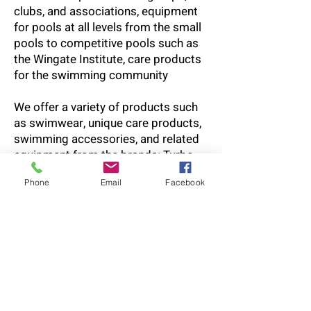
clubs, and associations, equipment
for pools at all levels from the small
pools to competitive pools such as
the Wingate Institute, care products
for the swimming community
We offer a variety of products such
as swimwear, unique care products,
swimming accessories, and related
equipment from the brands: Turbo,
Malmsten, SBR Sports
Phone
Email
Facebook
Atlantis Sport is home to many
quality brands and our goals are to
answer all the needs of athletes in
one place - easily accessible and
convenient