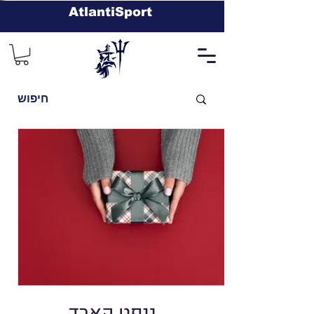
AtlantiSport
גיפט קארד