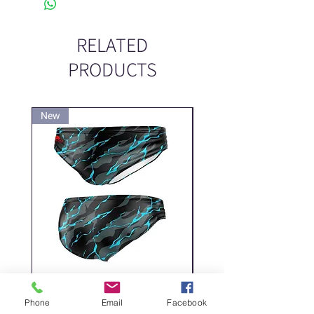
RELATED
PRODUCTS
New
New
DELICATE DASHES
Spider
Phone
Email
Facebook
Price
Price
‏200.00 ‏₪