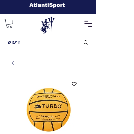
AtlantiSport