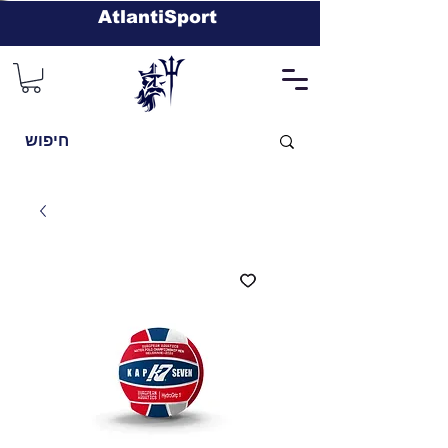
AtlantiSport