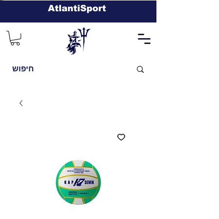
AtlantiSport