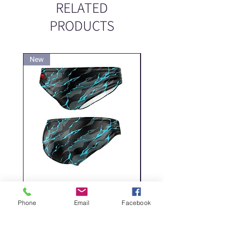
RELATED
PRODUCTS
New
New
DELICATE DASHES
Spider
Price
Price
‏200.00 ‏₪
Phone
Email
Facebook