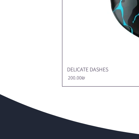
DELICATE DASHES
Price
‏200.00 ‏₪