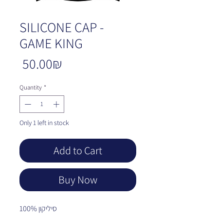
SILICONE CAP -
GAME KING
Price
‏50.00 ‏₪
Quantity
*
Only 1 left in stock
Add to Cart
Buy Now
100% סיליקון