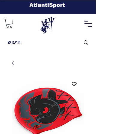
AtlantiSport