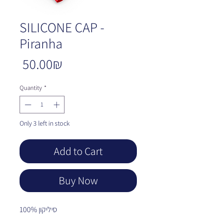
SILICONE CAP -
Piranha
Price
‏50.00 ‏₪
Quantity
*
Only 3 left in stock
Add to Cart
Buy Now
100% סיליקון