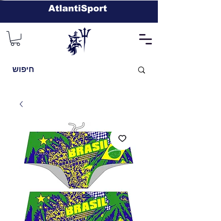
AtlantiSport