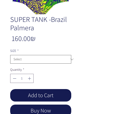
SUPER TANK -Brazil
Palmera
Price
‏160.00 ‏₪
SIZE
*
Quantity
*
Add to Cart
Buy Now