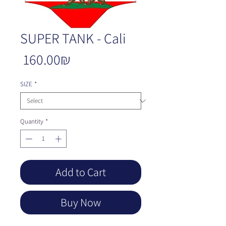
SUPER TANK - Cali
Price
‏160.00 ‏₪
SIZE
*
Quantity
*
Add to Cart
Buy Now