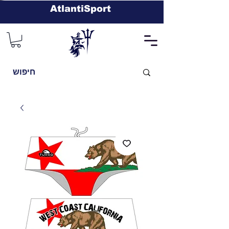
AtlantiSport