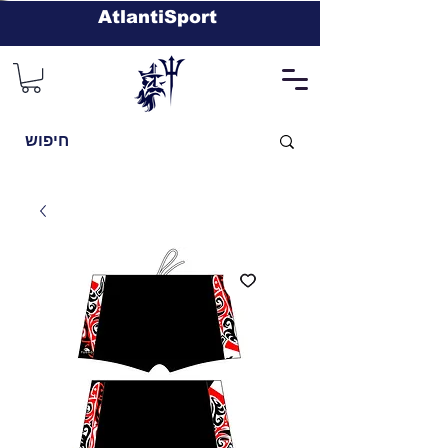
AtlantiSport