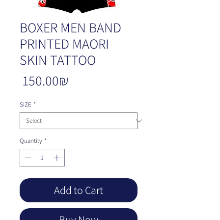
BOXER MEN BAND
PRINTED MAORI
SKIN TATTOO
Price
‏150.00 ‏₪
SIZE
*
Quantity
*
Add to Cart
Buy Now