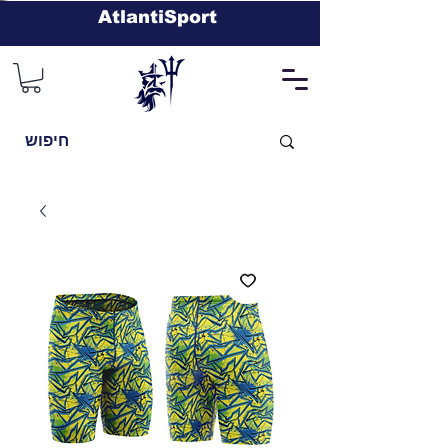
AtlantiSport