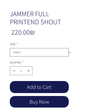
JAMMER FULL
PRINTEND SHOUT
Price
‏220.00 ‏₪
SIZE
*
Quantity
*
Add to Cart
Buy Now