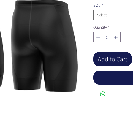
SIZE
*
Select
Quantity
*
Add to Cart