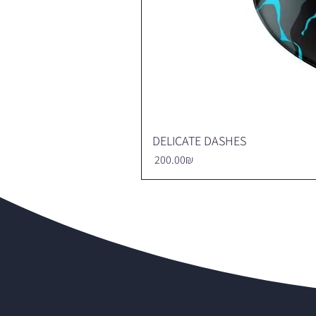
DELICATE DASHES
Price
‏200.00 ‏₪