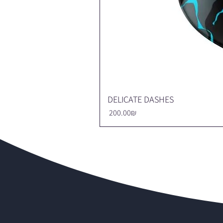
DELICATE DASHES
Price
‏200.00 ‏₪