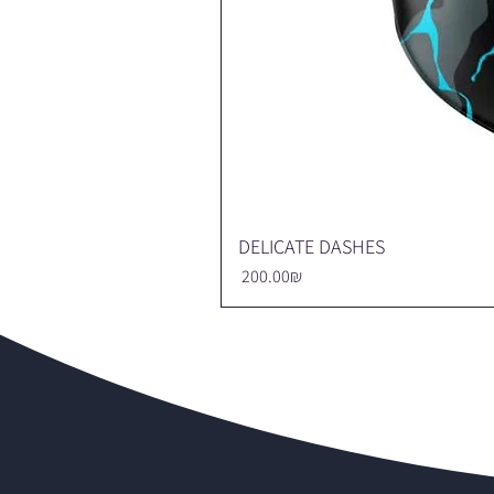
DELICATE DASHES
Price
‏200.00 ‏₪