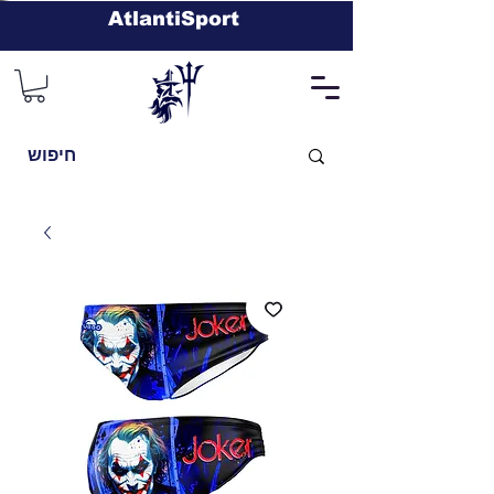
AtlantiSport