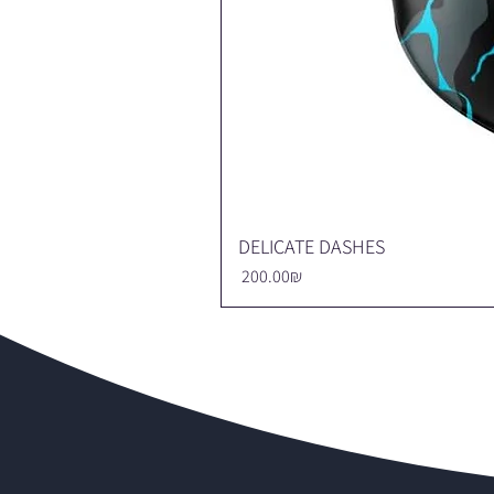
DELICATE DASHES
Price
‏200.00 ‏₪