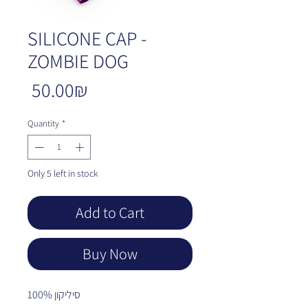
SILICONE CAP -
ZOMBIE DOG
Price
‏50.00 ‏₪
Quantity
*
Only 5 left in stock
Add to Cart
Buy Now
100% סיליקון