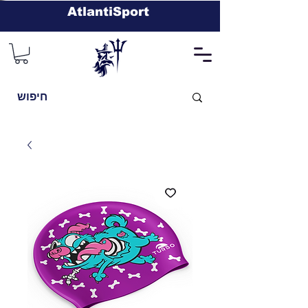
AtlantiSport