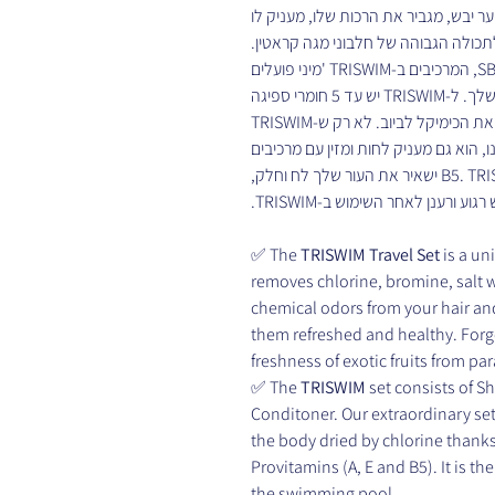
חדש חזק שיער יבש, מגביר את הרכות שלו, מעניק לו
לתכולה הגבוהה של חלבוני מגה קראטין
פותחו והופצו על ידי החברה, SBR Sports Europe, המרכיבים ב-TRISWIM 'מיני פועלים
לנטרול ריח כלור וכלור על העור שלך ובשיער שלך. ל-TRISWIM יש עד 5 חומרי ספיגה
המסייעים להכיל את הכלור, לאחוז בו ולשטוף את הכימיקל לביוב. לא רק ש-TRISWIM
הוא גם מעניק לחות ומזין עם מרכיבים
כגון אלוורה אורגנית, ויטמין A ו-E ופרווויטמין B5. TRISWIM ישאיר את העור שלך לח וחלק,
גיש רגוע ורענן לאחר השימוש ב
✅ The
TRISWIM Travel Set
is a un
removes chlorine, bromine, salt 
chemical odors from your hair an
them refreshed and healthy. Forget
freshness of exotic fruits from pa
✅ The
TRISWIM
set consists of 
Conditoner. Our extraordinary se
the body dried by chlorine thanks
Provitamins (A, E and B5). It is t
the swimming pool.