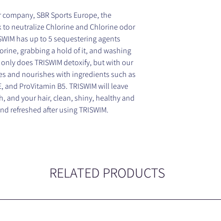
r company, SBR Sports Europe, the
 to neutralize Chlorine and Chlorine odor
ISWIM has up to 5 sequestering agents
orine, grabbing a hold of it, and washing
 only does TRISWIM detoxify, but with our
tes and nourishes with ingredients such as
E, and ProVitamin B5. TRISWIM will leave
 and your hair, clean, shiny, healthy and
 and refreshed after using TRISWIM.
RELATED PRODUCTS