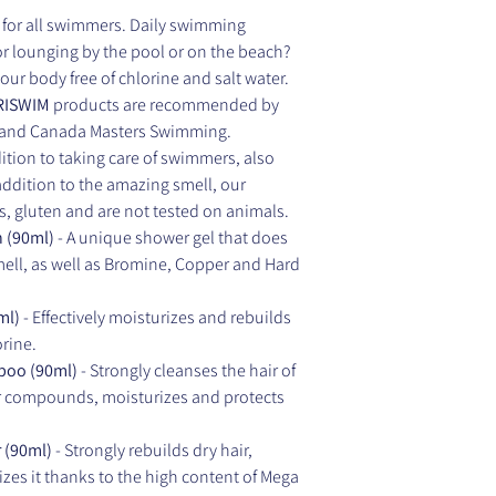
 for all swimmers. Daily swimming
or lounging by the pool or on the beach?
our body free of chlorine and salt water.
RISWIM
products are recommended by
 and Canada Masters Swimming.
dition to taking care of swimmers, also
addition to the amazing smell, our
, gluten and are not tested on animals.
 (90ml)
- A unique shower gel that does
mell, as well as Bromine, Copper and Hard
ml)
- Effectively moisturizes and rebuilds
orine.
poo (90ml)
- Strongly cleanses the hair of
 compounds, moisturizes and protects
 (90ml)
- Strongly rebuilds dry hair,
izes it thanks to the high content of Mega