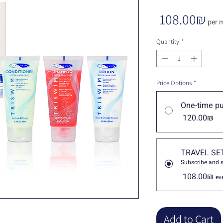
Pri
‏108.00 ‏₪
per 
Quantity
*
Price Options
*
One-time p
‏120.00 ‏₪
TRAVEL SE
Subscribe and 
‏108.00 ‏₪
ev
Add to Cart