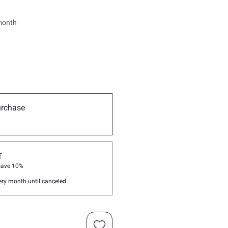
ce
month
urchase
T
save 10%
ery month until canceled