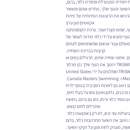
✅ ה-TRISWIM Travel Set  המנטרלת ומסירת כלור, ברום
מהשיער והגוף שלך, מחדש אותם ומשאיר
הרגישו את הרעננות הפירותית של פירות
אקזוטיים מגן עדן!
✅ הסט TRISWIM ו וקונדיטונר. ערכת הקוסמטיקה
ף מיובש על ידי כלור הודות לעושר של
אלוורה ופרווויטמינים (A, E ו-B5).  אנשים שמשתמשים לעתים
קרובות בבריכת השחייה.
✅ מוצרי TRISWIM שחייה יומיים, תרגילים במים או
התרווחות ליד הבריכה או על החוף? אין בעיה! TRISWIM יהפוך את הגוף שלך נקי מכלור
ומי מלח. בשל היעילות הגבוהה שלהם, מוצרי TRISWIM מומלצים על ידי United States
Masters 
✅ TRISWIM ג גם לאיכות הסביבה! בנוסף לריח
פרבנים, גלוטן ואינם נוסו על בעלי חיים
חצה ייחודי שאינו מסיר כלור וריחו, כמו גם ברום, נחושת
ומינרלים למים קשים.
לור (90 מ"ל) - מנקה היטב את השיער מתרכובות כלור, ברום
חושת, מעניק לחות ומגן על זקיקי השיער