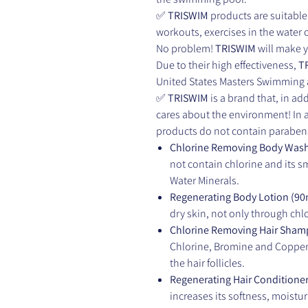
✅
TRISWIM
products are suitable
workouts, exercises in the water 
No problem!
TRISWIM
will make y
Due to their high effectiveness,
T
United States Masters Swimming
✅
TRISWIM
is a brand that, in ad
cares about the environment! In 
products do not contain parabens
Chlorine Removing Body Wash
not contain chlorine and its s
Water Minerals.
Regenerating Body Lotion
(90
dry skin, not only through chl
Chlorine Removing Hair Sham
Chlorine, Bromine and Copper
the hair follicles.
Regenerating Hair Conditioner
increases its softness, moistur