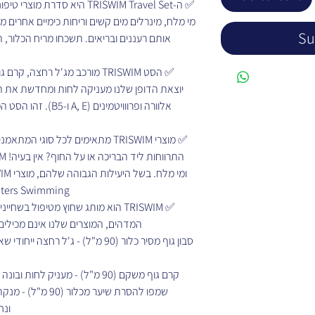
היא סדרת מוצרי טיפוח ייחודית,
מי מלח, מינרלים מים קשים וריחות כימיים אחרים 
Su
אותם רעננים ובריאים. תשכחו מריח הכלור, 
מורכב מג'ל רחצה, קרם גוף, שמפ
יוצאת הדופן שלנו מעניקה לחות ומחדשת את הגו
זהו הסט המושלם עבור
מתאימים לכל סוגי המתאמנים. אימוני 
Swimming ו- Canada Masters Swimming.
הוא מותג שחוץ מטיפול בשחיינים דוא
המדהים, המוצרים שלנו אינם מכילים .
סבון גוף מסיר כלור (90 מ"ל) - ג'ל ר
קרם גוף משקם (90 מ"ל) - מעניק לחות ובונה ביעילות עור יבש, לא רק באמצעות כלור.
שמפו להסרת שיער מכ
ונ.