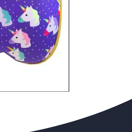
Origami - REVOLUTION
Price
‏260.00 ‏₪