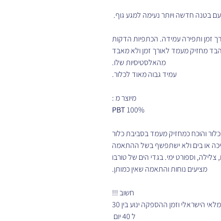
עם בטנה חדשה ויותר נעימה למגע גוף.
רך זמן ותפירה עמידה. הכתפיות הדקות
 הבד מחזיק מעמד לאורך זמן ולא מאבד
מהאלסטיסיות שלו.
עמיד גבוה מאוד לכלור.
מיוצר מ :
PBT
100%
בכלור והוכח כמחזיק מעמד בסביבת כלור
בריכה או בים ולא ישתפשף בשל ההתאמה
צלילה, וספורט ימי. בגדי הים של טורבו
מציעים נוחות והתאמה שאין כמותן.
חשוב !!!
לא קיימים במלאי הישראלי וזמן ההספקה ינוע בין 30
ל 40 יום