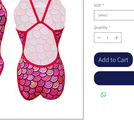
SIZE
*
Select
Quantity
*
Add to Cart