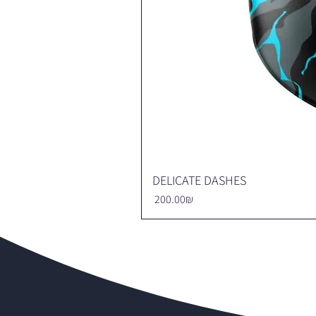
DELICATE DASHES
Price
‏200.00 ‏₪