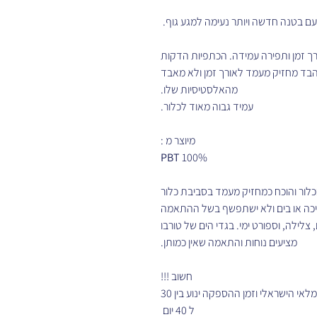
עם בטנה חדשה ויותר נעימה למגע גוף.
רך זמן ותפירה עמידה. הכתפיות הדקות
 הבד מחזיק מעמד לאורך זמן ולא מאבד
מהאלסטיסיות שלו.
עמיד גבוה מאוד לכלור.
מיוצר מ :
PBT
100%
בכלור והוכח כמחזיק מעמד בסביבת כלור
בריכה או בים ולא ישתפשף בשל ההתאמה
צלילה, וספורט ימי. בגדי הים של טורבו
מציעים נוחות והתאמה שאין כמותן.
חשוב !!!
לא קיימים במלאי הישראלי וזמן ההספקה ינוע בין 30
ל 40 יום