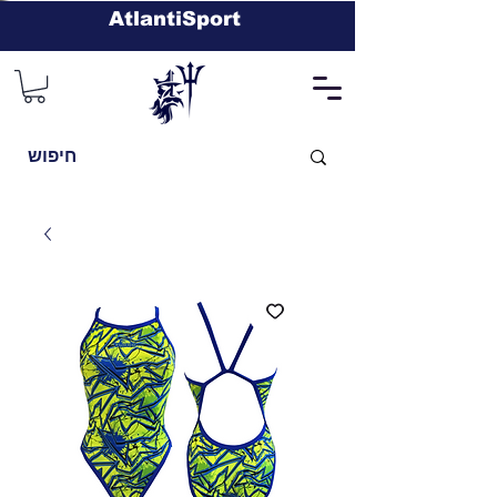
AtlantiSport