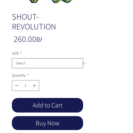
SHOUT-
REVOLUTION
Price
‏260.00 ‏₪
SIZE
*
Quantity
*
Add to Cart
Buy Now