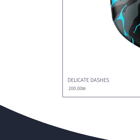
DELICATE DASHES
Price
‏200.00 ‏₪