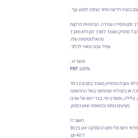
עם בטנה חדשה ויותר נעימה למגע גוף.
רך זמן ותפירה עמידה. הכתפיות הדקות
 הבד מחזיק מעמד לאורך זמן ולא מאבד
מהאלסטיסיות שלו.
עמיד גבוה מאוד לכלור.
מיוצר מ :
PBT
100%
בכלור והוכח כמחזיק מעמד בסביבת כלור
בריכה או בים ולא ישתפשף בשל ההתאמה
צלילה, וספורט ימי. בגדי הים של טורבו
מציעים נוחות והתאמה שאין כמותן.
חשוב !!!
לא קיימים במלאי הישראלי וזמן ההספקה ינוע בין 30
ל 40 יום