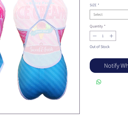
SIZE
*
Select
Quantity
*
Out of Stock
Notify Wh