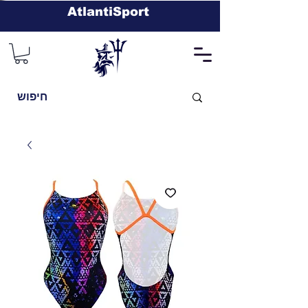
AtlantiSport