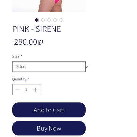
PINK - SIRENE
Price
‏280.00 ‏₪
SIZE
*
Quantity
*
Add to Cart
Buy Now