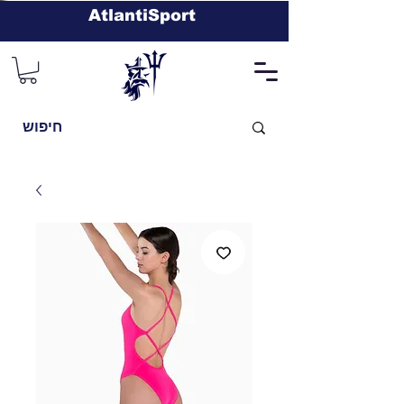
AtlantiSport