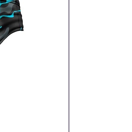
Spider
Price
‏200.00 ‏₪