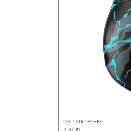
DELICATE DASHES
Price
‏200.00 ‏₪