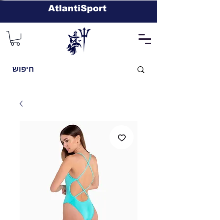
AtlantiSport