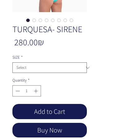
TURQUESA- SIRENE
Price
‏280.00 ‏₪
SIZE
*
Quantity
*
Add to Cart
Buy Now