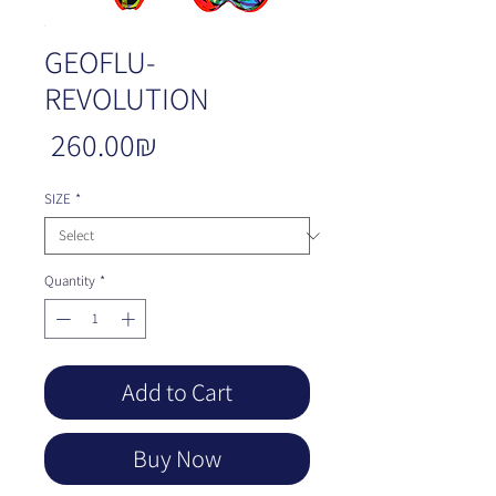
GEOFLU-
REVOLUTION
Price
‏260.00 ‏₪
SIZE
*
Quantity
*
Add to Cart
Buy Now