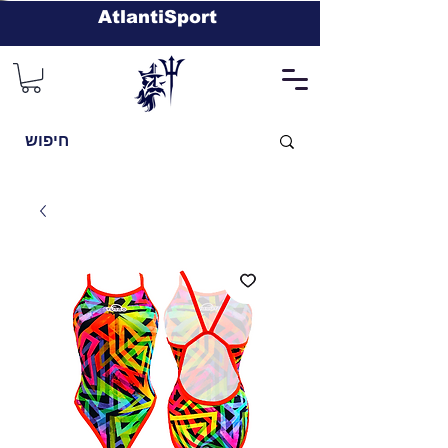
AtlantiSport