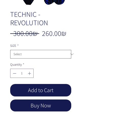
TECHNIC -
REVOLUTION
Regular
Sale
‏260.00 ‏₪
 ‏300.00 ‏₪ 
Price
Price
SIZE
*
Quantity
*
Add to Cart
Buy Now