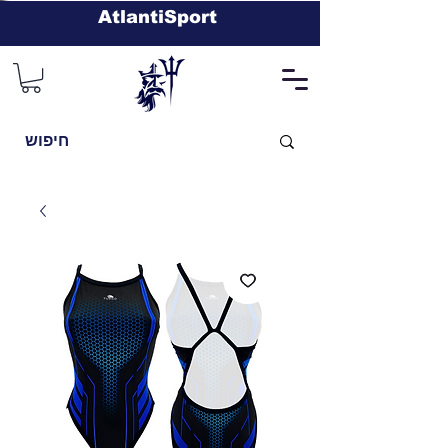
AtlantiSport