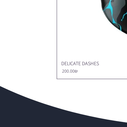
DELICATE DASHES
Price
‏200.00 ‏₪