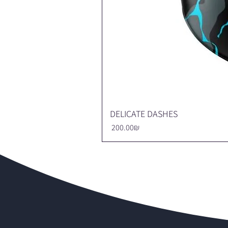
DELICATE DASHES
Price
‏200.00 ‏₪