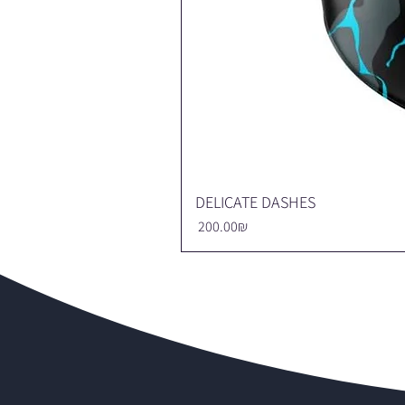
DELICATE DASHES
Price
‏200.00 ‏₪