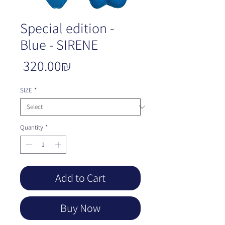
Special edition -
Blue - SIRENE
Price
‏320.00 ‏₪
SIZE
*
Quantity
*
Add to Cart
Buy Now