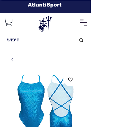
AtlantiSport