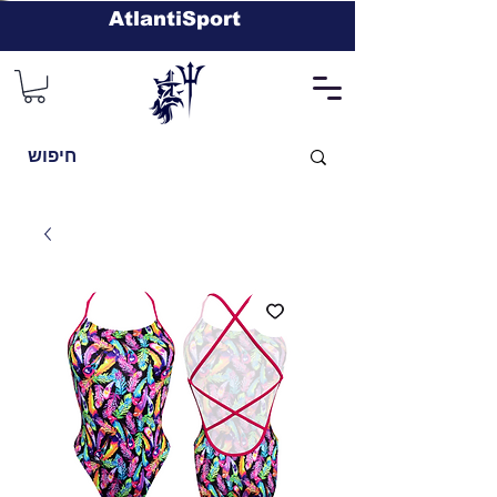
AtlantiSport